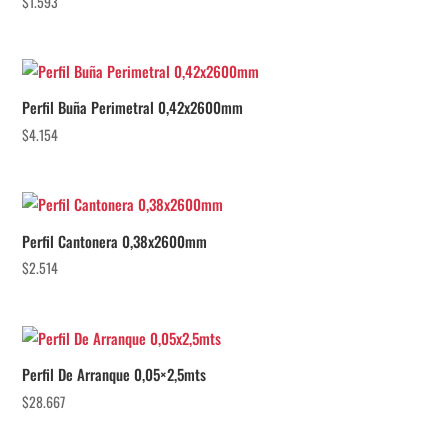
$
1.593
Perfil Buña Perimetral 0,42x2600mm
$
4.154
Perfil Cantonera 0,38x2600mm
$
2.514
Perfil De Arranque 0,05×2,5mts
$
28.667