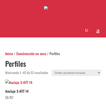
Inicio
/
Construcción en seco
/ Perfiles
Perfiles
Mostrando 1–45 de 53 resultados
Anclaje S-HTT 14
$
9.757