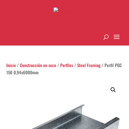
Inicio
/
Construcción en seco
/
Perfiles
/
Steel Framing
/ Perfil PGC
150 0,94x6000mm