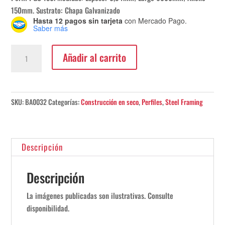
150mm. Sustrato: Chapa Galvanizado
Hasta 12 pagos sin tarjeta
con Mercado Pago.
Saber más
Perfil
Añadir al carrito
PGC
150
0,94x6000mm
cantidad
SKU:
BA0032
Categorías:
Construcción en seco
,
Perfiles
,
Steel Framing
Descripción
Descripción
La imágenes publicadas son ilustrativas. Consulte
disponibilidad.