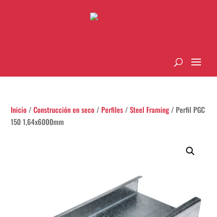
Inicio
/
Construcción en seco
/
Perfiles
/
Steel Framing
/ Perfil PGC
150 1,64x6000mm