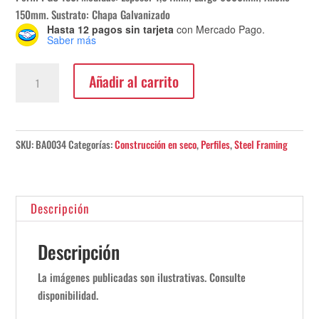
150mm. Sustrato: Chapa Galvanizado
Hasta 12 pagos sin tarjeta
con Mercado Pago.
Saber más
Perfil
Añadir al carrito
PGC
150
1,64x6000mm
cantidad
SKU:
BA0034
Categorías:
Construcción en seco
,
Perfiles
,
Steel Framing
Descripción
Descripción
La imágenes publicadas son ilustrativas. Consulte
disponibilidad.