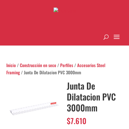
Inicio
/
Construcción en seco
/
Perfiles
/
Accesorios Steel
Framing
/ Junta De Dilatacion PVC 3000mm
Junta De
Dilatacion PVC
3000mm
$
7.610