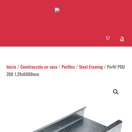
Inicio
/
Construcción en seco
/
Perfiles
/
Steel Framing
/ Perfil PGU
200 1,29x6000mm