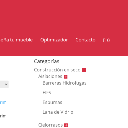
seña tu mueble
Optimizador
Contacto
0
Categorías
Construcción en seco
Aislaciones
Barreras Hidrofugas
EIFS
Espumas
Lana de Vidrio
rim
Cielorrasos