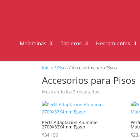
Melaminas
Tableros
Herramientas
Inicio
/
Pisos
/ Accesorios para Pisos
Accesorios para Pisos
Mostrando los 5 resultados
Perfil Adaptacion Aluminio-
Perf
2700X33X4mm Egger
Mat
$
34.156
$
23.