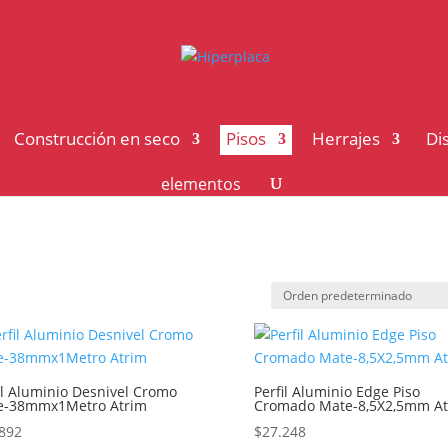
Construcción en seco
Pisos
Herrajes
Di
elementos
il Aluminio Desnivel Cromo
Perfil Aluminio Edge Piso
e-38mmx1Metro Atrim
Cromado Mate-8,5X2,5mm At
892
$
27.248