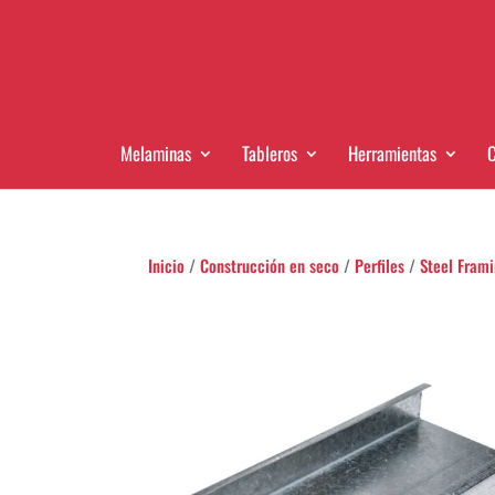
Melaminas
Tableros
Herramientas
C
Inicio
/
Construcción en seco
/
Perfiles
/
Steel Fram