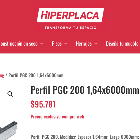
onstrucción en seco
Pisos
Herrajes
Diseña tu mueble
ing
/ Perfil PGC 200 1,64x6000mm
Perfil PGC 200 1,64x6000mm
$
95.781
Perfil PGC 200. Medidas: Espesor 1,64mm; Largo 6000mm;