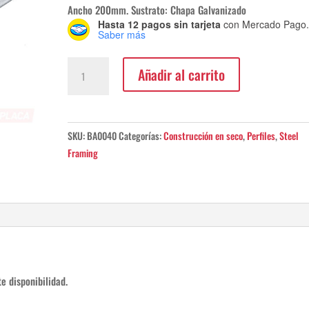
Ancho 200mm. Sustrato: Chapa Galvanizado
Hasta 12 pagos sin tarjeta
con Mercado Pago
Saber más
Perfil
Añadir al carrito
PGC
200
1,64x6000mm
cantidad
SKU:
BA0040
Categorías:
Construcción en seco
,
Perfiles
,
Steel
Framing
e disponibilidad.