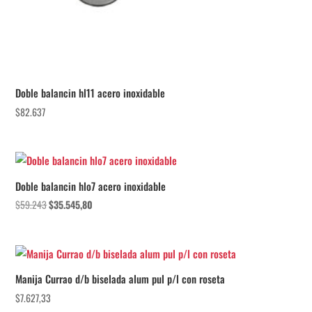
Doble balancin hl11 acero inoxidable
$
82.637
¡Oferta!
Doble balancin hlo7 acero inoxidable
El
El
$
59.243
$
35.545,80
precio
precio
original
actual
era:
es:
$59.243.
$35.545,80.
Manija Currao d/b biselada alum pul p/l con roseta
$
7.627,33