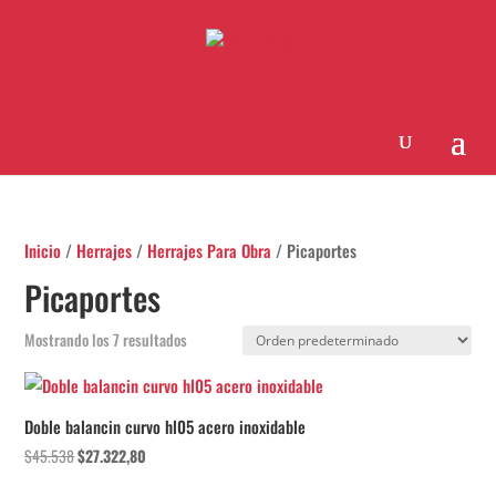
Inicio
/
Herrajes
/
Herrajes Para Obra
/ Picaportes
Picaportes
Mostrando los 7 resultados
¡Oferta!
Doble balancin curvo hl05 acero inoxidable
El
El
$
45.538
$
27.322,80
precio
precio