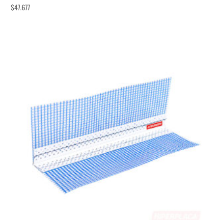
$
47.677