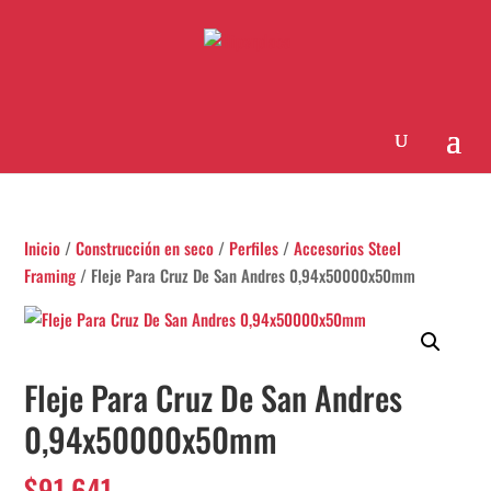
Inicio
/
Construcción en seco
/
Perfiles
/
Accesorios Steel
Framing
/ Fleje Para Cruz De San Andres 0,94x50000x50mm
Fleje Para Cruz De San Andres
0,94x50000x50mm
$
91.641