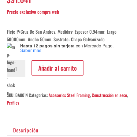
Fleje P/Cruz De San Andres. Medidas: Espesor 0,94mm; Largo
50000mm; Ancho 50mm. Sustrato: Chapa Galvanizado
Hasta 12 pagos sin tarjeta
con Mercado Pago.
Saber más
Fleje
Añadir al carrito
Para
Cruz
De
San
SKU:
BA0014
Categorías:
Accesorios Steel Framing
,
Construcción en seco
,
Andres
Perfiles
0,94x50000x50mm
cantidad
Descripción