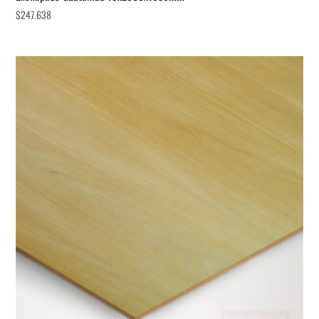
$
247.638