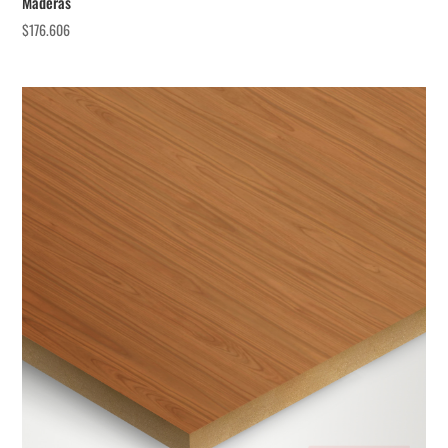
Maderas
$
176.606