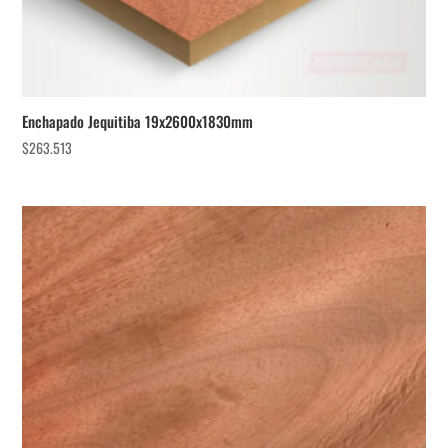
Enchapado Jequitiba 19x2600x1830mm
$
263.513