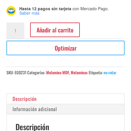
Hasta 12 pagos sin tarjeta
con Mercado Pago.
Saber más
Melamina
Añadir al carrito
Coco
Bolo
Optimizar
s/MDF
18mm
260x183
Línea:
SKU:
EG0231
Categorías:
Melamina MDF
,
Melaminas
Etiqueta:
no-rotar
Maderas
cantidad
Descripción
Información adicional
Descripción