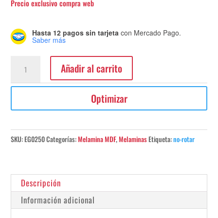
Hasta 12 pagos sin tarjeta
con Mercado Pago.
Saber más
Melamina
Añadir al carrito
Castaño
Kentucky
Optimizar
Arena
s/MDF
18mm
260x183
SKU:
EG0250
Categorías:
Melamina MDF
,
Melaminas
Etiqueta:
no-rotar
Línea:
Maderas
cantidad
Descripción
Información adicional