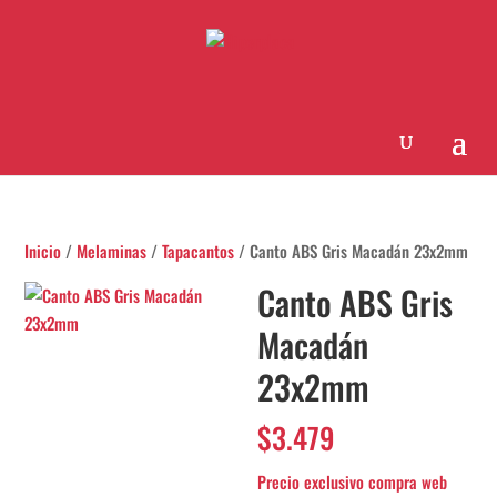
Inicio
/
Melaminas
/
Tapacantos
/ Canto ABS Gris Macadán 23x2mm
Canto ABS Gris
Macadán
23x2mm
$
3.479