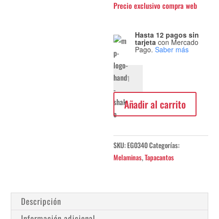
Hasta 12 pagos sin
tarjeta
con Mercado
Pago.
Saber más
Canto
ABS
Gris
Añadir al carrito
Sombra
23x0,4mm
cantidad
SKU:
EG0340
Categorías:
Melaminas
,
Tapacantos
Descripción
Información adicional