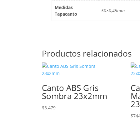
Medidas
50×0,45mm
Tapacanto
Productos relacionados
Canto ABS Gris
Ca
Sombra 23x2mm
M
2
$
3.479
$
74