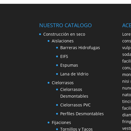
NUESTRO CATALOGO
AC
Construcción en seco
Lore
Aislaciones
cons
Barreras Hidrofugas
vulp
soda
EIFS
faci
Espumas
conu
Lana de Vidrio
mont
nisi
Cielorrasos
nunc
Cielorrasos
nato
Desmontables
tinc
Cielorrasos PVC
faci
Perfiles Desmontables
diam
frin
Fijaciones
vest
Tornillos y Tacos