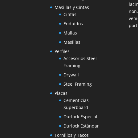
laci
Masillas y Cintas
non,
Cintas
vehi
Enduídos
port
Mallas
Masillas
Perfiles
Accesorios Steel
Framing
Drywall
Steel Framing
Placas
Cementicias
Superboard
Durlock Especial
Durlock Estándar
Tornillos y Tacos