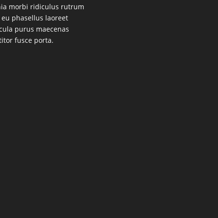
nia morbi ridiculus rutrum
 eu phasellus laoreet
cula purus maecenas
titor fusce porta.