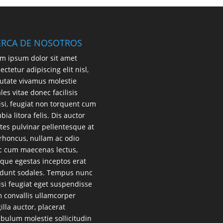
ERCA DE NOSOTROS
m ipsum dolor sit amet
ectetur adipiscing elit nisl,
utate vivamus molestie
les vitae donec facilisis
lisi, feugiat non torquent cum
bia litora felis. Dis auctor
es pulvinar pellentesque at
 rhoncus, nullam ac odio
 cum maecenas lectus,
que egestas inceptos erat
idunt sodales. Tempus nunc
lisi feugiat eget suspendisse
 convallis ullamcorper
gilla auctor, placerat
ibulum molestie sollicitudin