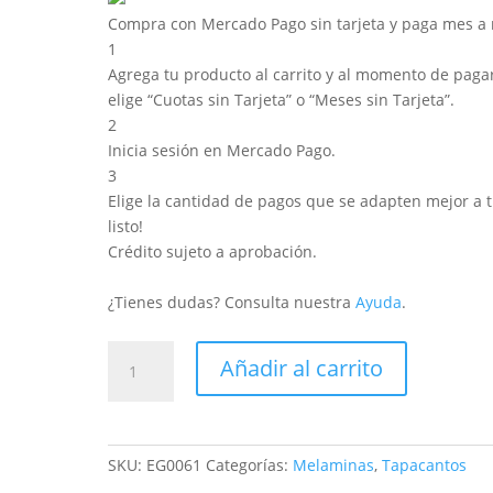
Compra con Mercado Pago sin tarjeta y paga mes a
1
Agrega tu producto al carrito y al momento de pagar
elige “Cuotas sin Tarjeta” o “Meses sin Tarjeta”.
2
Inicia sesión en Mercado Pago.
3
Elige la cantidad de pagos que se adapten mejor a ti
listo!
Crédito sujeto a aprobación.
¿Tienes dudas? Consulta nuestra
Ayuda
.
Canto
Añadir al carrito
Melamínico
Blanco
50x0,45mm
cantidad
SKU:
EG0061
Categorías:
Melaminas
,
Tapacantos