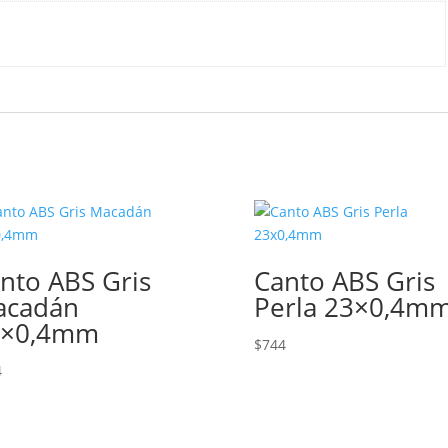
nto ABS Gris
Canto ABS Gris
acadán
Perla 23×0,4m
3×0,4mm
$
744
4