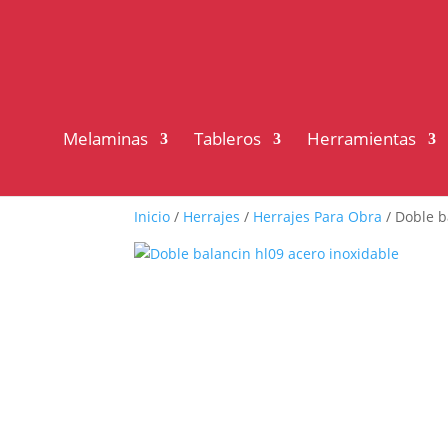
Melaminas
Tableros
Herramientas
Inicio
/
Herrajes
/
Herrajes Para Obra
/ Doble b
¡Oferta!