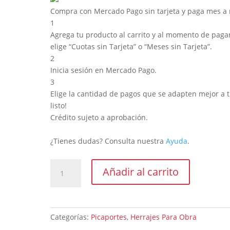
Compra con Mercado Pago sin tarjeta y paga mes a
1
Agrega tu producto al carrito y al momento de pagar
elige “Cuotas sin Tarjeta” o “Meses sin Tarjeta”.
2
Inicia sesión en Mercado Pago.
3
Elige la cantidad de pagos que se adapten mejor a ti
listo!
Crédito sujeto a aprobación.
¿Tienes dudas? Consulta nuestra
Ayuda
.
Doble
Añadir al carrito
balancin
hl09
acero
inoxidable
Categorías:
Picaportes
,
Herrajes Para Obra
cantidad