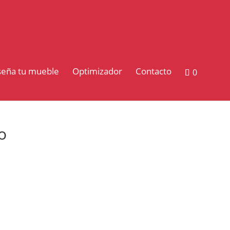
seña tu mueble
Optimizador
Contacto
0
o
20.