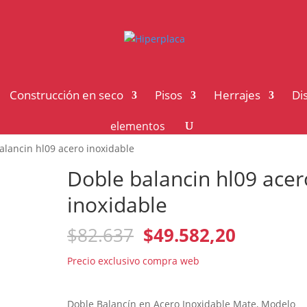
Construcción en seco
Pisos
Herrajes
Di
elementos
alancin hl09 acero inoxidable
Doble balancin hl09 acer
inoxidable
El
El
$
82.637
$
49.582,20
precio
precio
original
actual
era:
es:
$82.637.
$49.582,
Doble Balancín en Acero Inoxidable Mate, Modelo