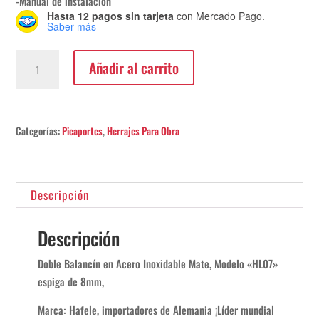
-Manual de instalación
Hasta 12 pagos sin tarjeta
con Mercado Pago.
Saber más
Doble
Añadir al carrito
balancin
hlo7
acero
inoxidable
Categorías:
Picaportes
,
Herrajes Para Obra
cantidad
Descripción
Descripción
Doble Balancín en Acero Inoxidable Mate, Modelo «HL07»
espiga de 8mm,
Marca: Hafele, importadores de Alemania ¡Líder mundial