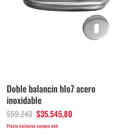
Doble balancin hlo7 acero
inoxidable
El
El
$
59.243
$
35.545,80
precio
precio
original
actual