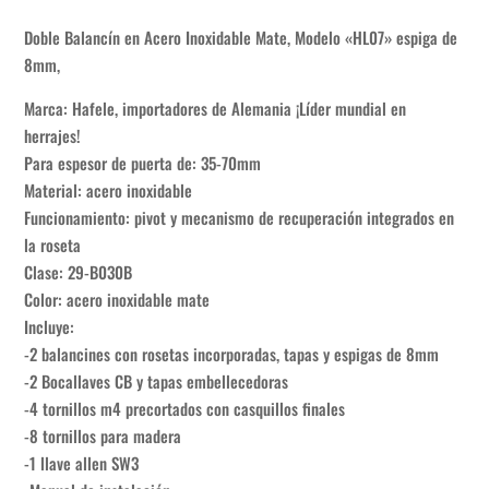
era:
es:
$59.243.
$35.545,80.
Doble Balancín en Acero Inoxidable Mate, Modelo «HL07» espiga de
8mm,
Marca: Hafele, importadores de Alemania ¡Líder mundial en
herrajes!
Para espesor de puerta de: 35-70mm
Material: acero inoxidable
Funcionamiento: pivot y mecanismo de recuperación integrados en
la roseta
Clase: 29-B030B
Color: acero inoxidable mate
Incluye:
-2 balancines con rosetas incorporadas, tapas y espigas de 8mm
-2 Bocallaves CB y tapas embellecedoras
-4 tornillos m4 precortados con casquillos finales
-8 tornillos para madera
-1 llave allen SW3