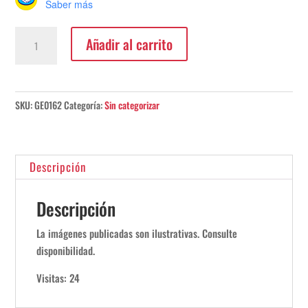
Saber más
Tapa
Añadir al carrito
Plastica
Para
Union
En
SKU:
GE0162
Categoría:
Sin categorizar
X.
cantidad
Descripción
Descripción
La imágenes publicadas son ilustrativas. Consulte
disponibilidad.
Visitas: 24