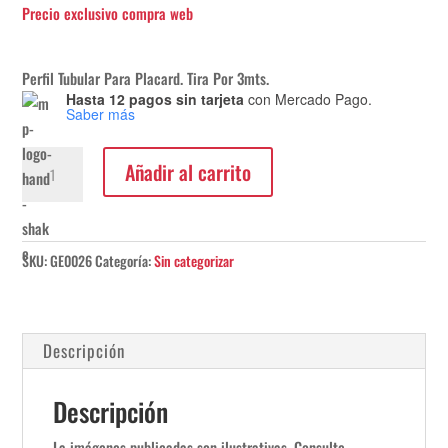
Perfil Tubular Para Placard. Tira Por 3mts.
Hasta 12 pagos sin tarjeta
con Mercado Pago.
Saber más
Perfil
Añadir al carrito
Tubular
Para
Placard.
Tira
SKU:
GE0026
Categoría:
Sin categorizar
Por
3mts.
cantidad
Descripción
Descripción
La imágenes publicadas son ilustrativas. Consulte