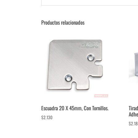
Productos relacionados
Escuadra 20 X 45mm, Con Tornillos.
Tira
Adhe
$
2.130
$
2.1