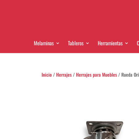
Melaminas
Tableros
Herramientas
C
Inicio
/
Herrajes
/
Herrajes para Muebles
/ Rueda Ori