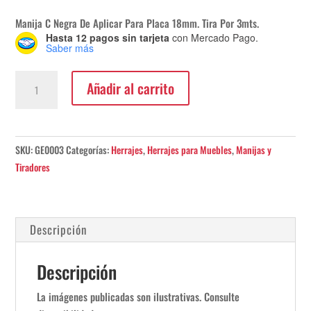
Manija C Negra De Aplicar Para Placa 18mm. Tira Por 3mts.
Hasta 12 pagos sin tarjeta
con Mercado Pago.
Saber más
Manija
Añadir al carrito
C
Negra
De
Aplicar
SKU:
GE0003
Categorías:
Herrajes
,
Herrajes para Muebles
,
Manijas y
Para
Tiradores
Placa
18mm.
Tira
Descripción
Por
3mts.
Descripción
cantidad
La imágenes publicadas son ilustrativas. Consulte