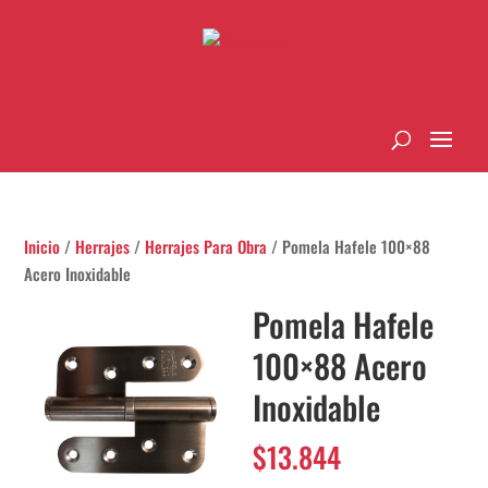
Inicio
/
Herrajes
/
Herrajes Para Obra
/ Pomela Hafele 100×88
Acero Inoxidable
Pomela Hafele
100×88 Acero
Inoxidable
$
13.844