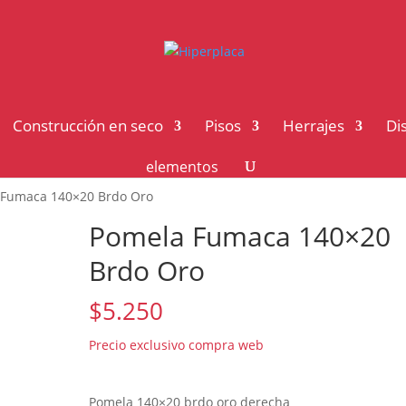
Construcción en seco
Pisos
Herrajes
Di
elementos
 Fumaca 140×20 Brdo Oro
Pomela Fumaca 140×20
Brdo Oro
$
5.250
Pomela 140×20 brdo oro derecha