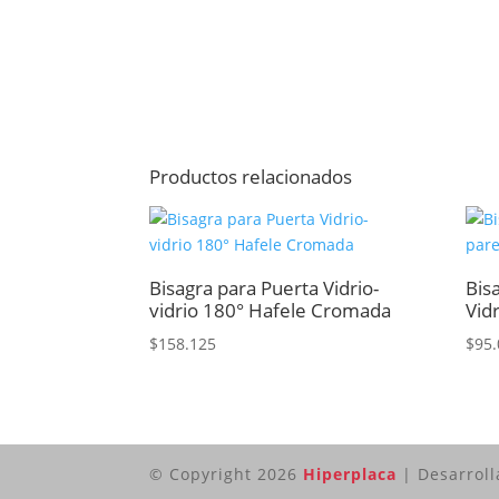
Productos relacionados
Bisagra para Puerta Vidrio-
Bis
vidrio 180° Hafele Cromada
Vid
$
158.125
$
95.
© Copyright 2026
Hiperplaca
| Desarrol