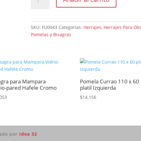
Fumaca
140x20
Brdo
Oro
SKU:
FU0043
Categorías:
Herrajes
,
Herrajes Para Ob
cantidad
Pomelas y Bisagras
agra para Mampara
Pomela Currao 110 x 60
rio-pared Hafele Cromo
platil Izquierda
053
$
14.156
lado por
Idea 32