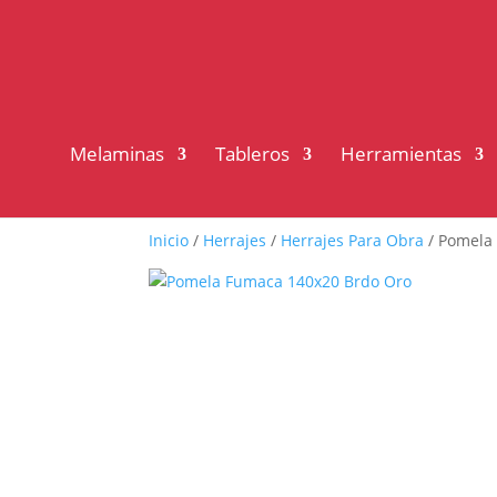
Melaminas
Tableros
Herramientas
Inicio
/
Herrajes
/
Herrajes Para Obra
/ Pomela