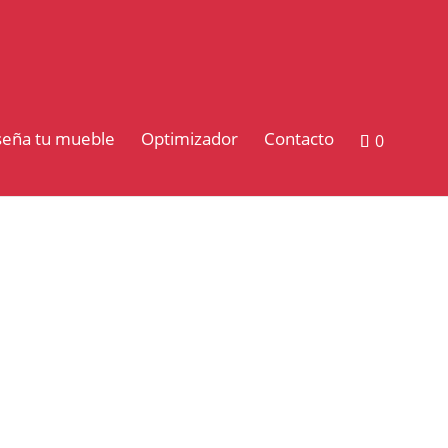
seña tu mueble
Optimizador
Contacto
0