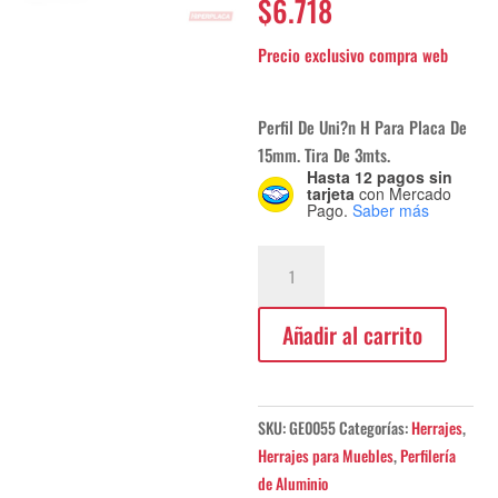
$
6.718
Perfil De Uni?n H Para Placa De
15mm. Tira De 3mts.
Hasta 12 pagos sin
tarjeta
con Mercado
Pago.
Saber más
Perfil
De
Unión
Añadir al carrito
H
Para
Placa
De
SKU:
GE0055
Categorías:
Herrajes
,
15mm.
Herrajes para Muebles
,
Perfilería
Tira
de Aluminio