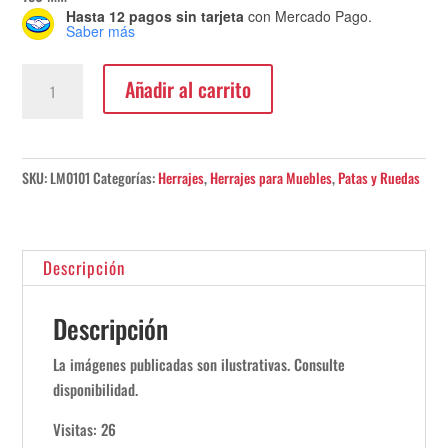
Hasta 12 pagos sin tarjeta
con Mercado Pago.
Saber más
Pata
Añadir al carrito
Cilíndrica
Anodizado
Natural
cantidad
SKU:
LM0101
Categorías:
Herrajes
,
Herrajes para Muebles
,
Patas y Ruedas
Descripción
Descripción
La imágenes publicadas son ilustrativas. Consulte
disponibilidad.
Visitas: 26