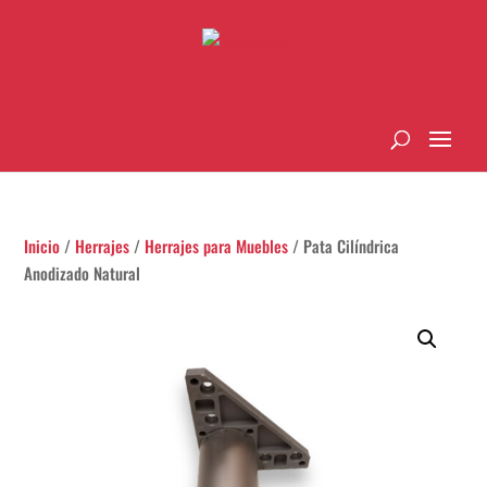
Inicio
/
Herrajes
/
Herrajes para Muebles
/ Pata Cilíndrica
Anodizado Natural