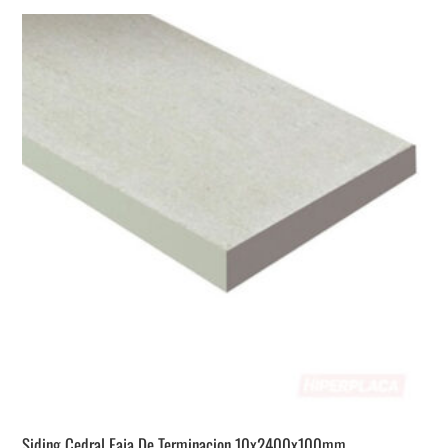
Siding Cedral Faja De Terminacion 10x2400x100mm