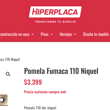
onstrucción en seco
Pisos
Herrajes
Diseña tu mueble
ca 110 Niquel
Pomela Fumaca 110 Niquel
$
3.399
Pomela 110 der niquel