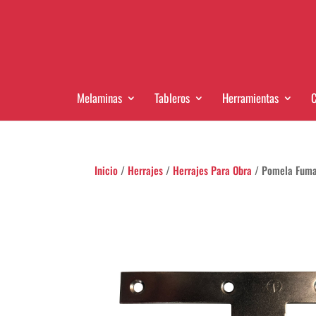
Melaminas
Tableros
Herramientas
C
Inicio
/
Herrajes
/
Herrajes Para Obra
/ Pomela Fuma