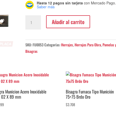
Hasta 12 pagos sin tarjeta
con Mercado Pago
Saber más
Pomela
Añadir al carrito
Fumaca
110
Niquel
cantidad
SKU:
FU0053
Categorías:
Herrajes
,
Herrajes Para Obra
,
Pomelas 
Bisagras
gra Municion Acero Inoxidable
Bisagra Fumaca Tipo Munición
 02 X 89 mm
75×75 Brdo Oro
099
$
3.708