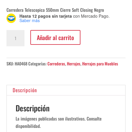
Corredera Telescopica 550mm Cierre Soft Closing Negro
Hasta 12 pagos sin tarjeta
con Mercado Pago.
Saber más
Corredera
Añadir al carrito
Telescopica
550mm
Soft
Closing
SKU:
HA0468
Categorías:
Correderas
,
Herrajes
,
Herrajes para Muebles
Hafele
cantidad
Descripción
Descripción
La imágenes publicadas son ilustrativas. Consulte
disponibilidad.