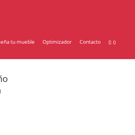
seña tu mueble
Optimizador
Contacto
0
ño
m