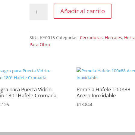
Cerradura
Añadir al carrito
de
interior
baño
Kallay.
SKU:
KY0016
Categorías:
Cerraduras
,
Herrajes
,
Herra
Frente
Para Obra
25x212mm
Caja
65x127mm
cantidad
agra para Puerta Vidrio-
Pomela Hafele 100×88
rio 180° Hafele Cromada
Acero Inoxidable
8.125
$
13.844