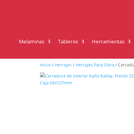
Melaminas
Tableros
Herramientas
Inicio
/
Herrajes
/
Herrajes Para Obra
/ Cerradu