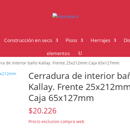
Construcción en seco
Pisos
Herrajes
Di
elementos
ra de interior baño Kallay. Frente 25x212mm Caja 65x127mm
Cerradura de interior ba
Kallay. Frente 25x212m
Caja 65x127mm
$
20.226