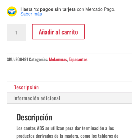
Hasta 12 pagos sin tarjeta
con Mercado Pago.
Saber más
Canto
Añadir al carrito
ABS
Roble
Kaiserberg
23x2mm
SKU:
EG0491
Categorías:
Melaminas
,
Tapacantos
cantidad
Descripción
Información adicional
Descripción
Los cantos ABS se utilizan para dar terminación a los
productos derivados de la madera, como los tableros de