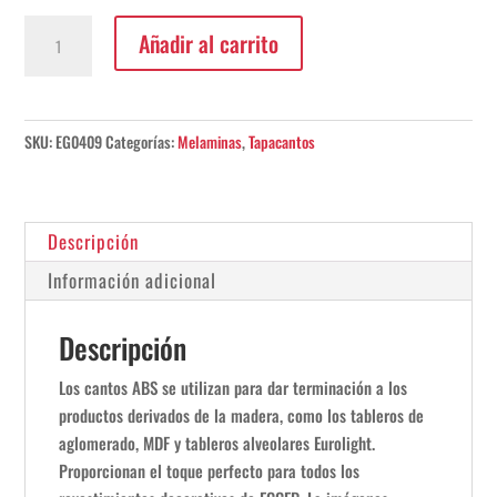
Canto
Añadir al carrito
ABS
Negro
23x0,4mm
cantidad
SKU:
EG0409
Categorías:
Melaminas
,
Tapacantos
Descripción
Información adicional
Descripción
Los cantos ABS se utilizan para dar terminación a los
productos derivados de la madera, como los tableros de
aglomerado, MDF y tableros alveolares Eurolight.
Proporcionan el toque perfecto para todos los