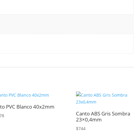
to PVC Blanco 40x2mm
Canto ABS Gris Sombra
78
23×0,4mm
$
744