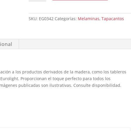
Gris
Sombra
40x0,4mm
SKU:
EG0342
Categorías:
Melaminas
,
Tapacantos
cantidad
ional
nación a los productos derivados de la madera, como los tableros
Eurolight. Proporcionan el toque perfecto para todos los
mágenes publicadas son ilustrativas. Consulte disponibilidad.