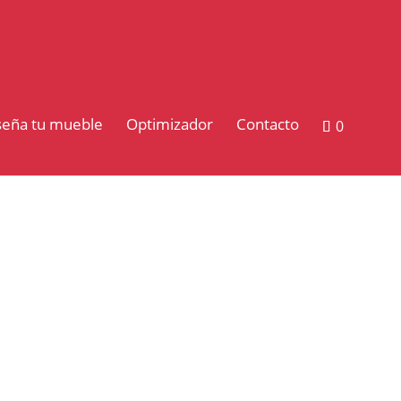
seña tu mueble
Optimizador
Contacto
0