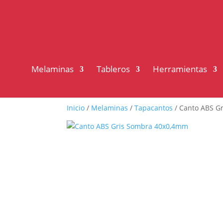
Melaminas
Tableros
Herramientas
Inicio
/
Melaminas
/
Tapacantos
/ Canto ABS G