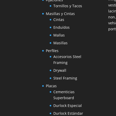
vest
Tornillos y Tacos
laci
Masillas y Cintas
non,
Cintas
vehi
Enduídos
port
Mallas
Masillas
Perfiles
Accesorios Steel
Framing
Drywall
Steel Framing
Placas
Cementicias
Superboard
Durlock Especial
Durlock Estándar