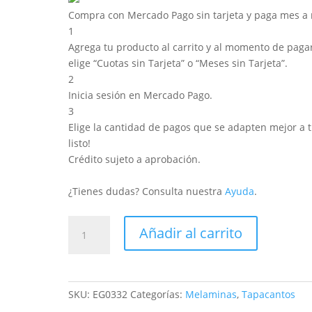
Compra con Mercado Pago sin tarjeta y paga mes a
1
Agrega tu producto al carrito y al momento de pagar
elige “Cuotas sin Tarjeta” o “Meses sin Tarjeta”.
2
Inicia sesión en Mercado Pago.
3
Elige la cantidad de pagos que se adapten mejor a ti
listo!
Crédito sujeto a aprobación.
¿Tienes dudas? Consulta nuestra
Ayuda
.
Canto
Añadir al carrito
ABS
Gris
Perla
23x2mm
SKU:
EG0332
Categorías:
Melaminas
,
Tapacantos
cantidad