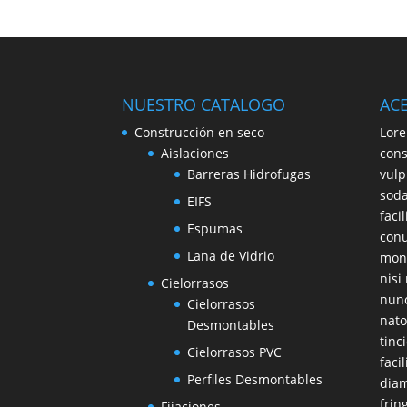
NUESTRO CATALOGO
AC
Construcción en seco
Lore
Aislaciones
cons
Barreras Hidrofugas
vulp
soda
EIFS
faci
Espumas
conu
Lana de Vidrio
mont
nisi
Cielorrasos
nunc
Cielorrasos
nato
Desmontables
tinc
Cielorrasos PVC
faci
Perfiles Desmontables
diam
frin
Fijaciones