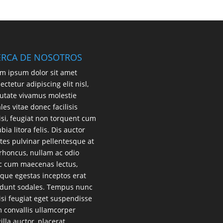
ERCA DE NOSOTROS
m ipsum dolor sit amet
ectetur adipiscing elit nisl,
utate vivamus molestie
les vitae donec facilisis
lisi, feugiat non torquent cum
bia litora felis. Dis auctor
es pulvinar pellentesque at
 rhoncus, nullam ac odio
 cum maecenas lectus,
que egestas inceptos erat
idunt sodales. Tempus nunc
lisi feugiat eget suspendisse
 convallis ullamcorper
gilla auctor, placerat