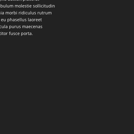
ibulum molestie sollicitudin
nia morbi ridiculus rutrum
 eu phasellus laoreet
cula purus maecenas
titor fusce porta.