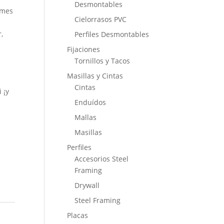
Desmontables
 mes
Cielorrasos PVC
,
Perfiles Desmontables
Fijaciones
Tornillos y Tacos
Masillas y Cintas
Cintas
 ¡y
Enduídos
Mallas
Masillas
Perfiles
Accesorios Steel
Framing
Drywall
Steel Framing
Placas