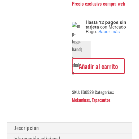
Hasta 12 pagos sin
tarjeta
con Mercado
Pago.
Saber más
Canto
ABS
Alerce
Añadir al carrito
Blanco
23x0,8mm
cantidad
SKU:
EG0529
Categorías:
Melaminas
,
Tapacantos
Descripción
Información adicional