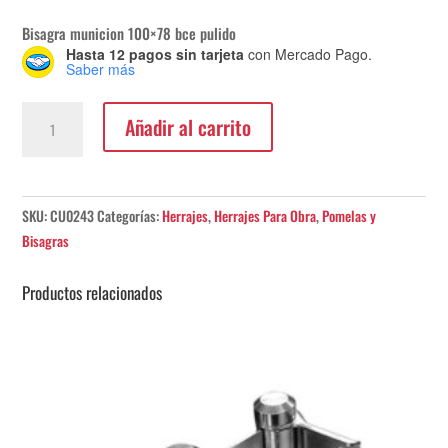
Bisagra municion 100×78 bce pulido
Hasta 12 pagos sin tarjeta
con Mercado Pago.
Saber más
Bisagra
Añadir al carrito
Munición
Currao
100x78
Bronce
SKU:
CU0243
Categorías:
Herrajes
,
Herrajes Para Obra
,
Pomelas y
Pulido
Bisagras
cantidad
Productos relacionados