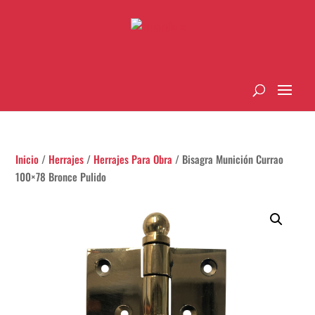
Inicio
/
Herrajes
/
Herrajes Para Obra
/ Bisagra Munición Currao
100×78 Bronce Pulido