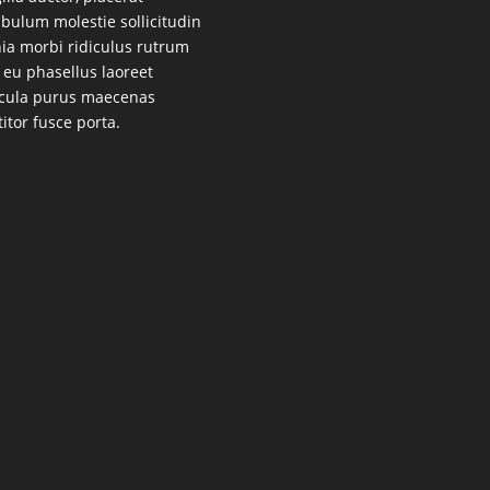
ibulum molestie sollicitudin
nia morbi ridiculus rutrum
 eu phasellus laoreet
cula purus maecenas
titor fusce porta.