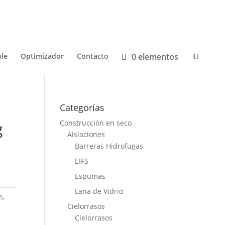
0 elementos
le
Optimizador
Contacto
Categorías
Construcción en seco
g
Aislaciones
Barreras Hidrofugas
EIFS
Espumas
Lana de Vidrio
s
,
Cielorrasos
Cielorrasos