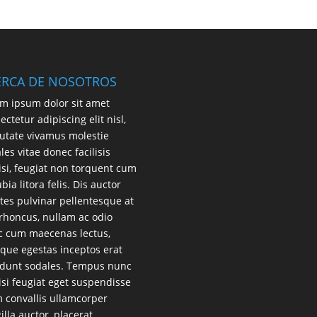
ERCA DE NOSOTROS
m ipsum dolor sit amet
ectetur adipiscing elit nisl,
utate vivamus molestie
les vitae donec facilisis
lisi, feugiat non torquent cum
bia litora felis. Dis auctor
es pulvinar pellentesque at
 rhoncus, nullam ac odio
 cum maecenas lectus,
que egestas inceptos erat
idunt sodales. Tempus nunc
lisi feugiat eget suspendisse
 convallis ullamcorper
gilla auctor, placerat