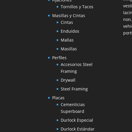
vest
Tornillos y Tacos
laci
Masillas y Cintas
non,
Cintas
vehi
Enduídos
port
Mallas
Masillas
Perfiles
Accesorios Steel
Framing
Drywall
Steel Framing
Placas
Cementicias
Superboard
Durlock Especial
Durlock Estándar