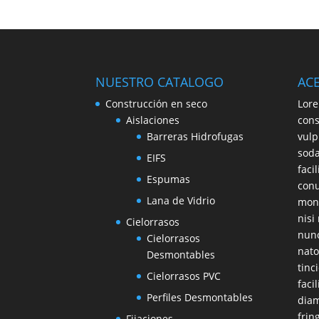
NUESTRO CATALOGO
AC
Construcción en seco
Lore
Aislaciones
cons
Barreras Hidrofugas
vulp
soda
EIFS
faci
Espumas
conu
Lana de Vidrio
mont
nisi
Cielorrasos
nunc
Cielorrasos
nato
Desmontables
tinc
Cielorrasos PVC
faci
Perfiles Desmontables
diam
frin
Fijaciones