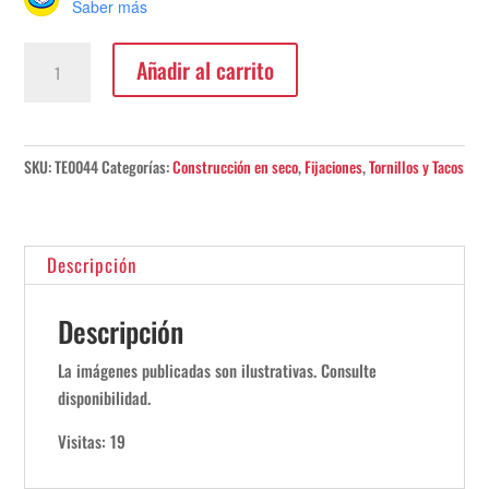
Saber más
Tarugo
Añadir al carrito
Nylon
Sin
Tope
6mm
SKU:
TE0044
Categorías:
Construcción en seco
,
Fijaciones
,
Tornillos y Tacos
cantidad
Descripción
Descripción
La imágenes publicadas son ilustrativas. Consulte
disponibilidad.
Visitas: 19