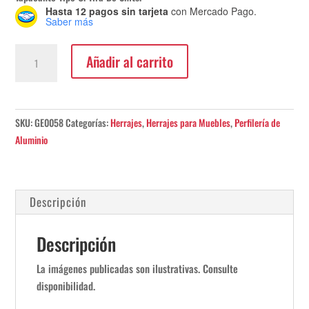
Hasta 12 pagos sin tarjeta
con Mercado Pago.
Saber más
Tapacanto
Añadir al carrito
Tipo
U.
Tira
De
SKU:
GE0058
Categorías:
Herrajes
,
Herrajes para Muebles
,
Perfilería de
3mts.
Aluminio
cantidad
Descripción
Descripción
La imágenes publicadas son ilustrativas. Consulte
disponibilidad.