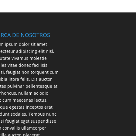
ERCA DE NOSOTROS
m ipsum dolor sit amet
ectetur adipiscing elit nisl,
utate vivamus molestie
les vitae donec facilisis
lisi, feugiat non torquent cum
bia litora felis. Dis auctor
es pulvinar pellentesque at
 rhoncus, nullam ac odio
 cum maecenas lectus,
que egestas inceptos erat
idunt sodales. Tempus nunc
lisi feugiat eget suspendisse
 convallis ullamcorper
gilla auctor, placerat