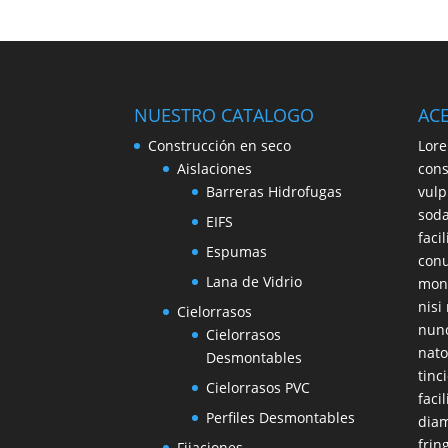
NUESTRO CATALOGO
AC
Construcción en seco
Lore
Aislaciones
cons
Barreras Hidrofugas
vulp
soda
EIFS
faci
Espumas
conu
Lana de Vidrio
mont
nisi
Cielorrasos
nunc
Cielorrasos
nato
Desmontables
tinc
Cielorrasos PVC
faci
Perfiles Desmontables
diam
frin
Fijaciones