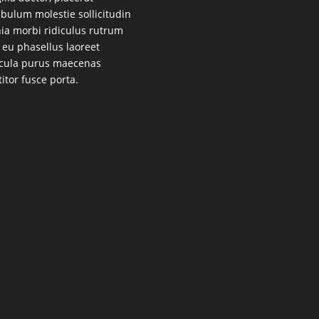
ibulum molestie sollicitudin
nia morbi ridiculus rutrum
 eu phasellus laoreet
cula purus maecenas
titor fusce porta.