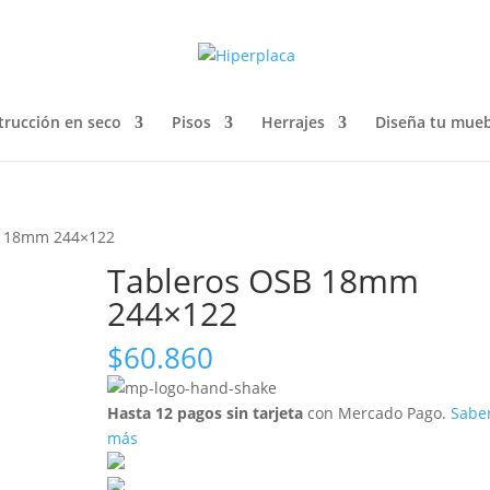
trucción en seco
Pisos
Herrajes
Diseña tu mueb
B 18mm 244×122
Tableros OSB 18mm
244×122
$
60.860
Hasta 12 pagos sin tarjeta
con Mercado Pago.
Sabe
más