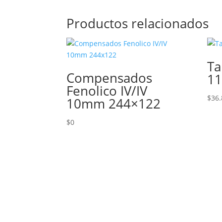
Productos relacionados
Ta
Compensados
1
Fenolico IV/IV
$
36.
10mm 244×122
$
0