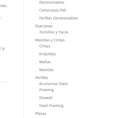
Desmontables
 mes
Cielorrasos PVC
,
Perfiles Desmontables
Fijaciones
Tornillos y Tacos
Masillas y Cintas
Cintas
 ¡y
Enduídos
Mallas
Masillas
Perfiles
Accesorios Steel
Framing
Drywall
Steel Framing
Placas