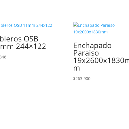
bleros OSB
Enchapado
1mm 244×122
Paraiso
848
19x2600x1830
m
$
263.900