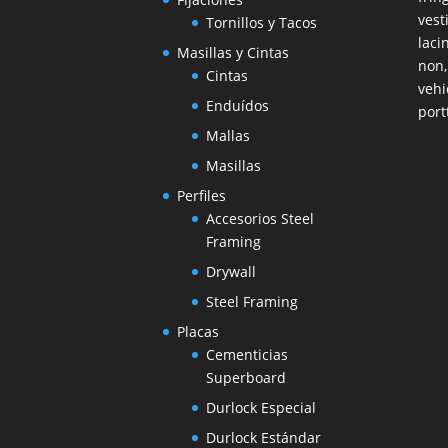
vest
Tornillos y Tacos
laci
Masillas y Cintas
non,
Cintas
vehi
Enduídos
port
Mallas
Masillas
Perfiles
Accesorios Steel
Framing
Drywall
Steel Framing
Placas
Cementicias
Superboard
Durlock Especial
Durlock Estándar