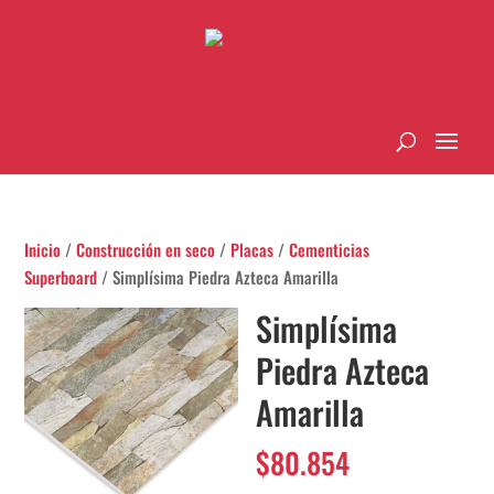
Inicio
/
Construcción en seco
/
Placas
/
Cementicias
Superboard
/ Simplísima Piedra Azteca Amarilla
Simplísima
Piedra Azteca
Amarilla
$
80.854