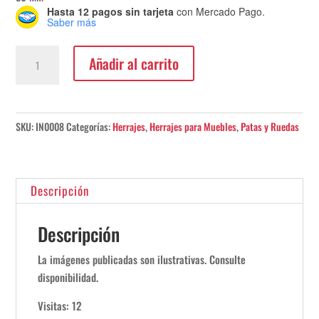
Hasta 12 pagos sin tarjeta
con Mercado Pago.
Saber más
Rueda
Añadir al carrito
Tecno
Nylon
Gris
C/
SKU:
IN0008
Categorías:
Herrajes
,
Herrajes para Muebles
,
Patas y Ruedas
Freno
cantidad
Descripción
Descripción
La imágenes publicadas son ilustrativas. Consulte
disponibilidad.
Visitas: 12