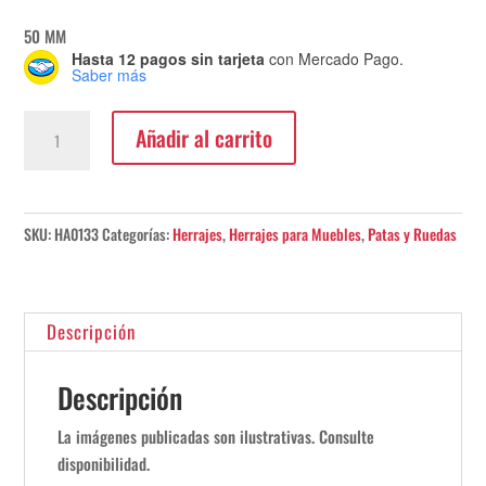
50 MM
Hasta 12 pagos sin tarjeta
con Mercado Pago.
Saber más
Rueda
Añadir al carrito
Giratoria
Con
Base
Sin
SKU:
HA0133
Categorías:
Herrajes
,
Herrajes para Muebles
,
Patas y Ruedas
Freno
cantidad
Descripción
Descripción
La imágenes publicadas son ilustrativas. Consulte
disponibilidad.