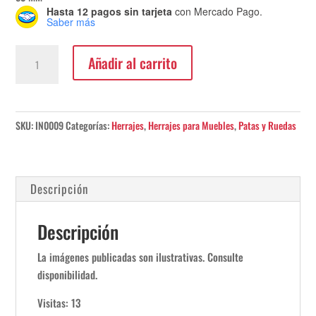
Hasta 12 pagos sin tarjeta
con Mercado Pago.
Saber más
Rueda
Añadir al carrito
Doble
C/
Base
Cuadrada
SKU:
IN0009
Categorías:
Herrajes
,
Herrajes para Muebles
,
Patas y Ruedas
cantidad
Descripción
Descripción
La imágenes publicadas son ilustrativas. Consulte
disponibilidad.
Visitas: 13