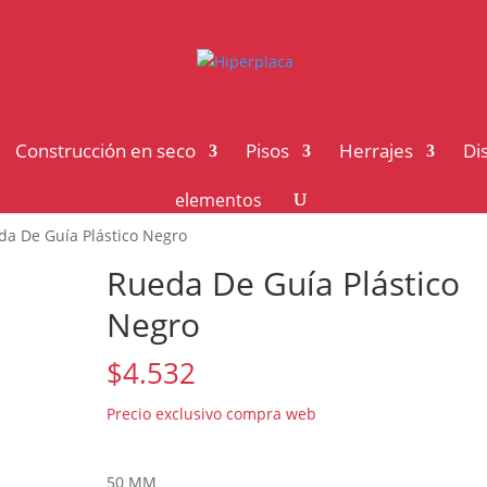
Construcción en seco
Pisos
Herrajes
Di
elementos
da De Guía Plástico Negro
Rueda De Guía Plástico
Negro
$
4.532
50 MM