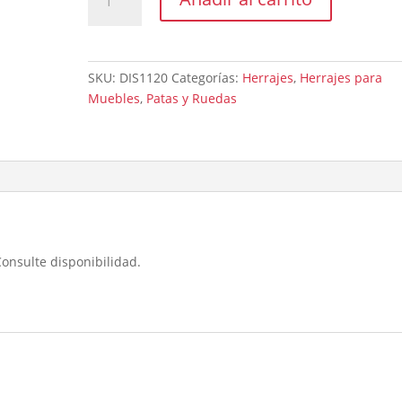
De
Guía
Plástico
Negro
SKU:
DIS1120
Categorías:
Herrajes
,
Herrajes para
cantidad
Muebles
,
Patas y Ruedas
Consulte disponibilidad.