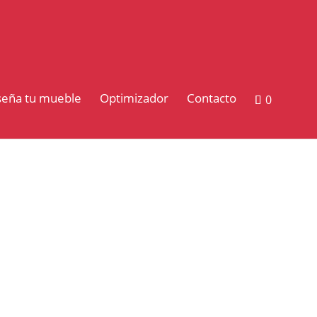
seña tu mueble
Optimizador
Contacto
0