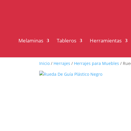
Melaminas
Tableros
Herramientas
Inicio
/
Herrajes
/
Herrajes para Muebles
/ Rue