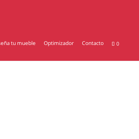
seña tu mueble
Optimizador
Contacto
0