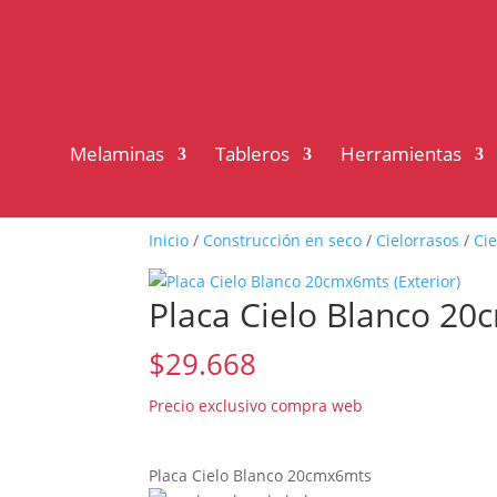
Melaminas
Tableros
Herramientas
Inicio
/
Construcción en seco
/
Cielorrasos
/
Ci
Placa Cielo Blanco 20
$
29.668
Placa Cielo Blanco 20cmx6mts