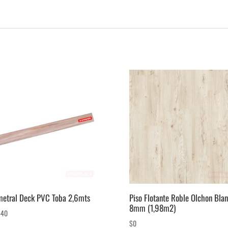
metral Deck PVC Toba 2,6mts
Piso Flotante Roble Olchon Bla
8mm (1,98m2)
440
$
0