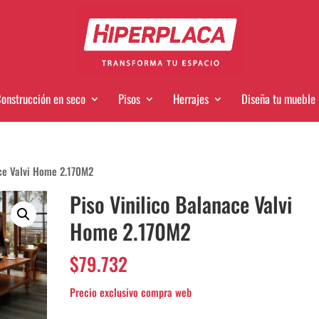
onstrucción en seco
Pisos
Herrajes
Diseña tu mueble
ace Valvi Home 2.170M2
Piso Vinilico Balanace Valvi
Home 2.170M2
$
79.732