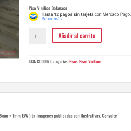
Piso Vinilico Balanace
Hasta 12 pagos sin tarjeta
con Mercado Pago
Saber más
Piso
Añadir al carrito
Vinilico
Balanace
Valvi
Home
SKU:
CO0007
Categorías:
Pisos
,
Pisos Vinilicos
2.170M2
cantidad
.5mm + 1mm EVA ) La imágenes publicadas son ilustrativas. Consulte