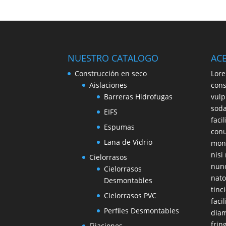
NUESTRO CATALOGO
AC
Construcción en seco
Lore
Aislaciones
cons
Barreras Hidrofugas
vulp
soda
EIFS
faci
Espumas
conu
Lana de Vidrio
mont
nisi
Cielorrasos
nunc
Cielorrasos
nato
Desmontables
tinc
Cielorrasos PVC
faci
Perfiles Desmontables
diam
frin
Fijaciones