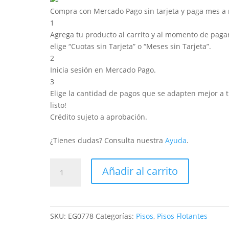
Compra con Mercado Pago sin tarjeta y paga mes a
1
Agrega tu producto al carrito y al momento de pagar
elige “Cuotas sin Tarjeta” o “Meses sin Tarjeta”.
2
Inicia sesión en Mercado Pago.
3
Elige la cantidad de pagos que se adapten mejor a ti
listo!
Crédito sujeto a aprobación.
¿Tienes dudas? Consulta nuestra
Ayuda
.
Piso
Añadir al carrito
flotante
Amiens
claro
-
SKU:
EG0778
Categorías:
Pisos
,
Pisos Flotantes
NatureSense