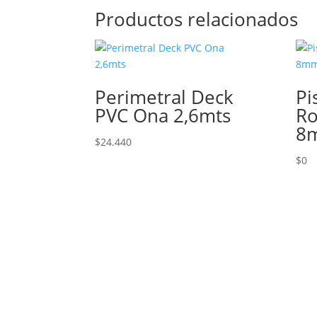
Productos relacionados
Perimetral Deck
Pi
PVC Ona 2,6mts
Ro
8m
$
24.440
$
0