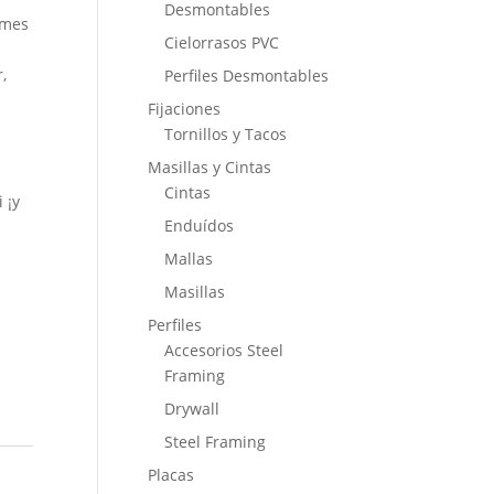
Desmontables
 mes
Cielorrasos PVC
,
Perfiles Desmontables
Fijaciones
Tornillos y Tacos
Masillas y Cintas
Cintas
 ¡y
Enduídos
Mallas
Masillas
Perfiles
Accesorios Steel
Framing
Drywall
Steel Framing
Placas