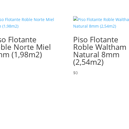
(1,99
m2)
cantidad
so Flotante
Piso Flotante
ble Norte Miel
Roble Waltham
m (1,98m2)
Natural 8mm
(2,54m2)
$
0