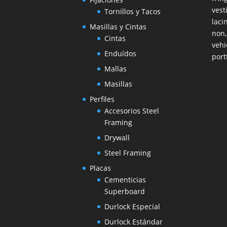
vest
Tornillos y Tacos
laci
Masillas y Cintas
non,
Cintas
vehi
Enduídos
port
Mallas
Masillas
Perfiles
Accesorios Steel
Framing
Drywall
Steel Framing
Placas
Cementicias
Superboard
Durlock Especial
Durlock Estándar