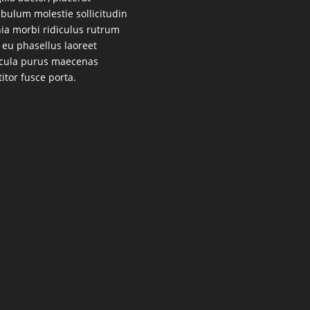
ibulum molestie sollicitudin
nia morbi ridiculus rutrum
 eu phasellus laoreet
cula purus maecenas
titor fusce porta.