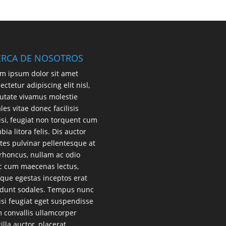
ERCA DE NOSOTROS
m ipsum dolor sit amet
ectetur adipiscing elit nisl,
utate vivamus molestie
les vitae donec facilisis
lisi, feugiat non torquent cum
bia litora felis. Dis auctor
es pulvinar pellentesque at
 rhoncus, nullam ac odio
 cum maecenas lectus,
que egestas inceptos erat
idunt sodales. Tempus nunc
lisi feugiat eget suspendisse
 convallis ullamcorper
gilla auctor, placerat