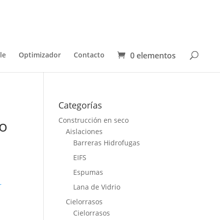
0 elementos
le
Optimizador
Contacto
Categorías
Construcción en seco
ro
Aislaciones
Barreras Hidrofugas
EIFS
Espumas
r
Lana de Vidrio
Cielorrasos
Cielorrasos