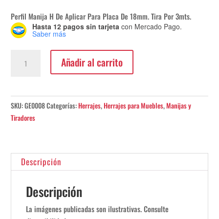
Perfil Manija H De Aplicar Para Placa De 18mm. Tira Por 3mts.
Hasta 12 pagos sin tarjeta
con Mercado Pago.
Saber más
Perfil
Añadir al carrito
Manija
H
De
Aplicar
SKU:
GE0008
Categorías:
Herrajes
,
Herrajes para Muebles
,
Manijas y
Para
Tiradores
Placa
De
18mm.
Descripción
Tira
Por
Descripción
3mts.
cantidad
La imágenes publicadas son ilustrativas. Consulte