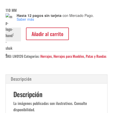
110 MM
Hasta 12 pagos sin tarjeta
con Mercado Pago.
Saber más
Pata
Añadir al carrito
N
1
Bocha
cantidad
SKU:
LM0126
Categorías:
Herrajes
,
Herrajes para Muebles
,
Patas y Ruedas
Descripción
Descripción
La imágenes publicadas son ilustrativas. Consulte
disponibilidad.